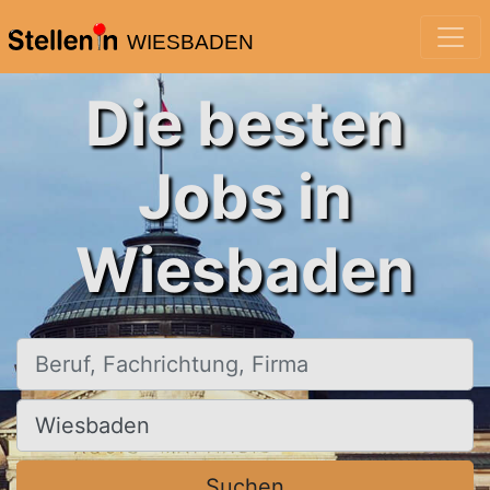
WIESBADEN
Die besten
Jobs in
Wiesbaden
Beruf, Fachrichtung, Firma
Ort, Stadt
Suchen