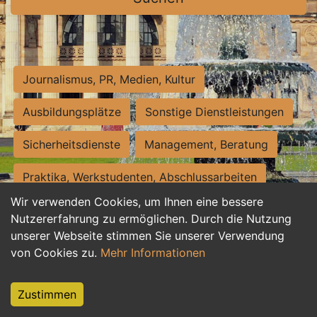
Journalismus, PR, Medien, Kultur
Ausbildungsplätze
Sonstige Dienstleistungen
Sicherheitsdienste
Management, Beratung
Praktika, Werkstudenten, Abschlussarbeiten
Wir verwenden Cookies, um Ihnen eine bessere
Personalwesen
Assistenz, Sekretariat
Nutzererfahrung zu ermöglichen. Durch die Nutzung
unserer Webseite stimmen Sie unserer Verwendung
Hilfskräfte, Aushilfs- und Nebenjobs
von Cookies zu.
Mehr Informationen
Einkauf, Logistik, Materialwirtschaft
Zustimmen
Weiterbildung, Studium, duale Ausbildung