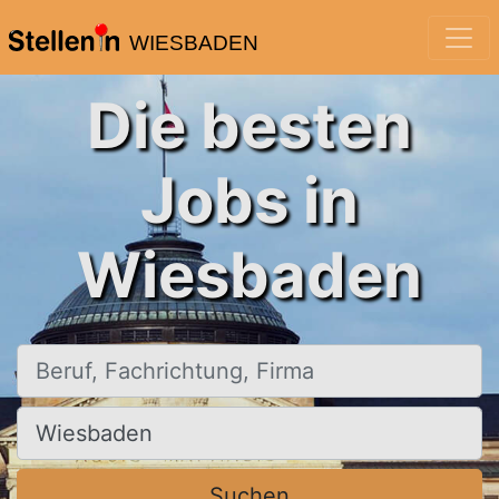
WIESBADEN
Die besten
Jobs in
Wiesbaden
Beruf, Fachrichtung, Firma
Ort, Stadt
Suchen