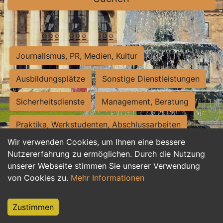
Journalismus, PR, Medien, Kultur
Ausbildungsplätze
Sonstige Dienstleistungen
Sicherheitsdienste
Management, Beratung
Praktika, Werkstudenten, Abschlussarbeiten
Wir verwenden Cookies, um Ihnen eine bessere
Personalwesen
Assistenz, Sekretariat
Nutzererfahrung zu ermöglichen. Durch die Nutzung
unserer Webseite stimmen Sie unserer Verwendung
Hilfskräfte, Aushilfs- und Nebenjobs
von Cookies zu.
Mehr Informationen
Einkauf, Logistik, Materialwirtschaft
Zustimmen
Weiterbildung, Studium, duale Ausbildung