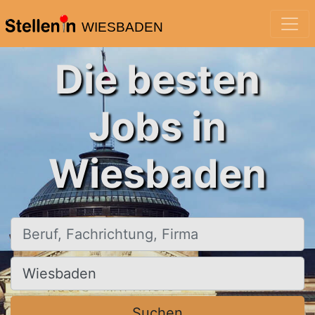
WIESBADEN
Die besten
Jobs in
Wiesbaden
Beruf, Fachrichtung, Firma
Ort, Stadt
Suchen