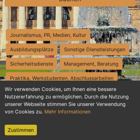
Journalismus, PR, Medien, Kultur
Ausbildungsplätze
Sonstige Dienstleistungen
Sicherheitsdienste
Management, Beratung
Praktika, Werkstudenten, Abschlussarbeiten
Wir verwenden Cookies, um Ihnen eine bessere
Personalwesen
Assistenz, Sekretariat
Nutzererfahrung zu ermöglichen. Durch die Nutzung
unserer Webseite stimmen Sie unserer Verwendung
Hilfskräfte, Aushilfs- und Nebenjobs
von Cookies zu.
Mehr Informationen
Einkauf, Logistik, Materialwirtschaft
Zustimmen
Weiterbildung, Studium, duale Ausbildung