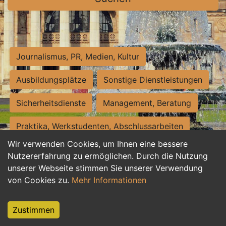
Journalismus, PR, Medien, Kultur
Ausbildungsplätze
Sonstige Dienstleistungen
Sicherheitsdienste
Management, Beratung
Praktika, Werkstudenten, Abschlussarbeiten
Wir verwenden Cookies, um Ihnen eine bessere
Personalwesen
Assistenz, Sekretariat
Nutzererfahrung zu ermöglichen. Durch die Nutzung
unserer Webseite stimmen Sie unserer Verwendung
Hilfskräfte, Aushilfs- und Nebenjobs
von Cookies zu.
Mehr Informationen
Einkauf, Logistik, Materialwirtschaft
Zustimmen
Weiterbildung, Studium, duale Ausbildung