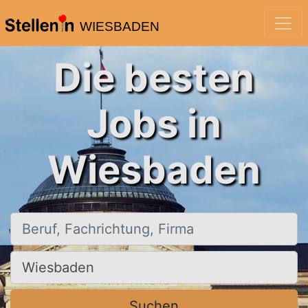
WIESBADEN
Die besten
Jobs in
Wiesbaden
Beruf, Fachrichtung, Firma
Ort, Stadt
Suchen