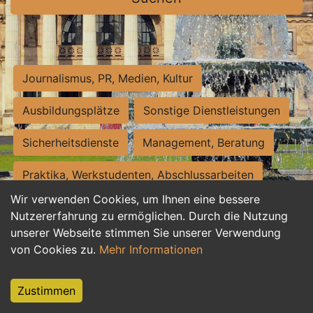
Journalismus, PR, Medien, Kultur
Ausbildungsplätze
Sonstige Dienstleistungen
Sicherheitsdienste
Management, Beratung
Praktika, Werkstudenten, Abschlussarbeiten
Wir verwenden Cookies, um Ihnen eine bessere
Personalwesen
Assistenz, Sekretariat
Nutzererfahrung zu ermöglichen. Durch die Nutzung
unserer Webseite stimmen Sie unserer Verwendung
Hilfskräfte, Aushilfs- und Nebenjobs
von Cookies zu.
Mehr Informationen
Einkauf, Logistik, Materialwirtschaft
Zustimmen
Weiterbildung, Studium, duale Ausbildung