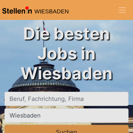
WIESBADEN
Die besten
Jobs in
Wiesbaden
Beruf, Fachrichtung, Firma
Ort, Stadt
Suchen