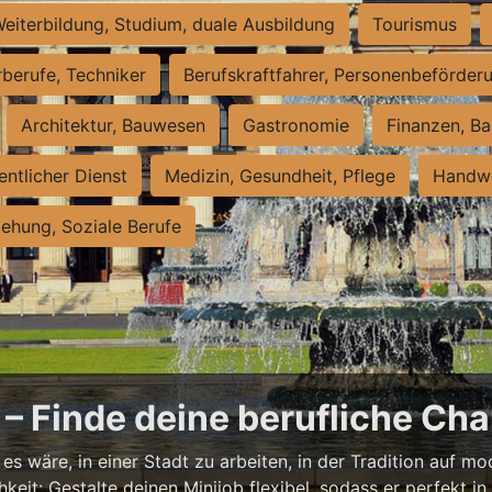
eiterbildung, Studium, duale Ausbildung
Tourismus
rberufe, Techniker
Berufskraftfahrer, Personenbeförder
Architektur, Bauwesen
Gastronomie
Finanzen, Ba
entlicher Dienst
Medizin, Gesundheit, Pflege
Handwe
iehung, Soziale Berufe
– Finde deine berufliche Cha
s wäre, in einer Stadt zu arbeiten, in der Tradition auf mod
it: Gestalte deinen Minijob flexibel, sodass er perfekt in