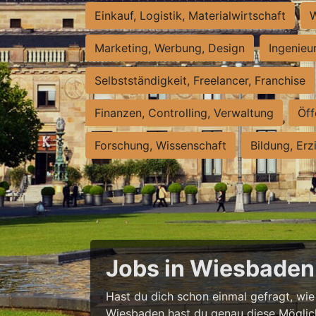
Einkauf, Logistik, Materialwirtschaft
W
Marketing, Werbung, Design
Ingenieu
Selbstständigkeit, Freelancer, Franchise
Finanzen, Controlling, Verwaltung
Öff
Forschung, Wissenschaft
Bildung, Erz
Jobs in Wiesbaden 
Hast du dich schon einmal gefragt, wie e
Wiesbaden hast du genau diese Möglichke