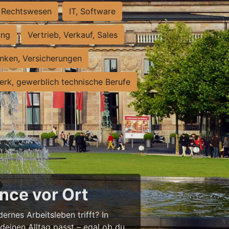
Rechtswesen
IT, Software
ung
Vertrieb, Verkauf, Sales
nken, Versicherungen
rk, gewerblich technische Berufe
nce vor Ort
ernes Arbeitsleben trifft? In
 deinen Alltag passt – egal ob du