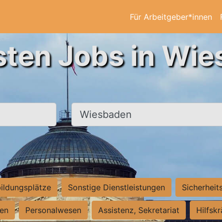
Für Arbeitgeber*innen
sten Jobs in Wi
Ort, Stadt
ildungsplätze
Sonstige Dienstleistungen
Sicherheit
ten
Personalwesen
Assistenz, Sekretariat
Hilfsk