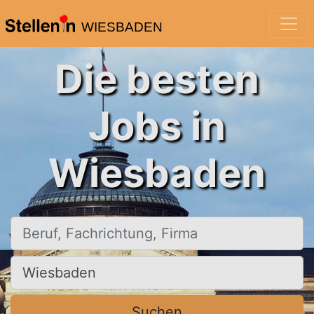
WIESBADEN
Die besten
Jobs in
Wiesbaden
Beruf, Fachrichtung, Firma
Ort, Stadt
Suchen