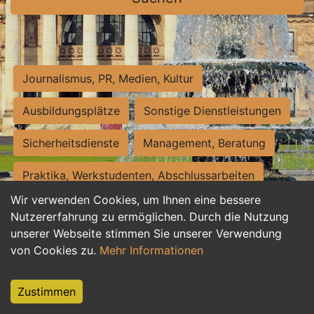
Journalismus, PR, Medien, Kultur
Ausbildungsplätze
Sonstige Dienstleistungen
Sicherheitsdienste
Management, Beratung
Praktika, Werkstudenten, Abschlussarbeiten
Wir verwenden Cookies, um Ihnen eine bessere
Personalwesen
Assistenz, Sekretariat
Nutzererfahrung zu ermöglichen. Durch die Nutzung
unserer Webseite stimmen Sie unserer Verwendung
Hilfskräfte, Aushilfs- und Nebenjobs
von Cookies zu.
Mehr Informationen
Einkauf, Logistik, Materialwirtschaft
Zustimmen
Weiterbildung, Studium, duale Ausbildung