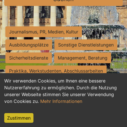
Journalismus, PR, Medien, Kultur
Ausbildungsplätze
Sonstige Dienstleistungen
Sicherheitsdienste
Management, Beratung
Praktika, Werkstudenten, Abschlussarbeiten
Wir verwenden Cookies, um Ihnen eine bessere
Personalwesen
Assistenz, Sekretariat
Nutzererfahrung zu ermöglichen. Durch die Nutzung
unserer Webseite stimmen Sie unserer Verwendung
Hilfskräfte, Aushilfs- und Nebenjobs
von Cookies zu.
Mehr Informationen
Einkauf, Logistik, Materialwirtschaft
Zustimmen
Weiterbildung, Studium, duale Ausbildung