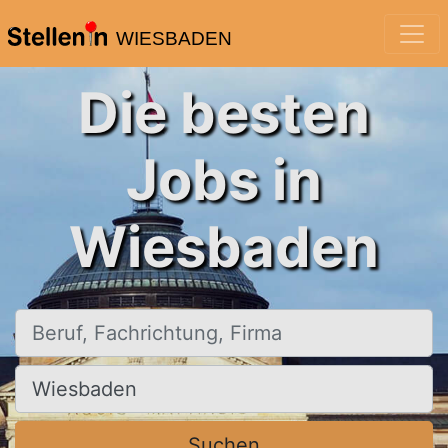
WIESBADEN
Die besten
Jobs in
Wiesbaden
Beruf, Fachrichtung, Firma
Ort, Stadt
Suchen