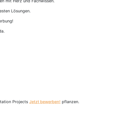
nen mit Herz und Fachwissen.
besten Lösungen.
erbung!
da.
station Projects
Jetzt bewerben!
pflanzen.