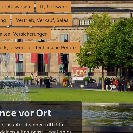
Rechtswesen
IT, Software
ung
Vertrieb, Verkauf, Sales
nken, Versicherungen
rk, gewerblich technische Berufe
nce vor Ort
ernes Arbeitsleben trifft? In
 deinen Alltag passt – egal ob du