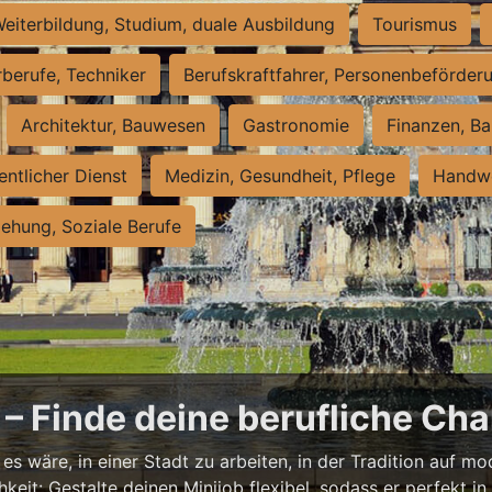
eiterbildung, Studium, duale Ausbildung
Tourismus
rberufe, Techniker
Berufskraftfahrer, Personenbeförder
Architektur, Bauwesen
Gastronomie
Finanzen, Ba
entlicher Dienst
Medizin, Gesundheit, Pflege
Handwe
iehung, Soziale Berufe
– Finde deine berufliche Cha
s wäre, in einer Stadt zu arbeiten, in der Tradition auf mod
it: Gestalte deinen Minijob flexibel, sodass er perfekt in