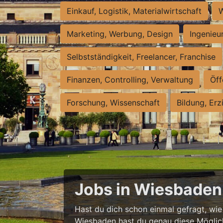
Einkauf, Logistik, Materialwirtschaft
W
Marketing, Werbung, Design
Ingenieu
Selbstständigkeit, Freelancer, Franchise
Finanzen, Controlling, Verwaltung
Öff
Forschung, Wissenschaft
Bildung, Erz
Jobs in Wiesbaden 
Hast du dich schon einmal gefragt, wie e
Wiesbaden hast du genau diese Möglichke