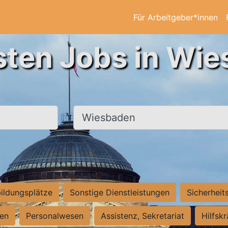
Für Arbeitgeber*innen
sten Jobs in Wi
Ort, Stadt
ildungsplätze
Sonstige Dienstleistungen
Sicherheit
ten
Personalwesen
Assistenz, Sekretariat
Hilfsk