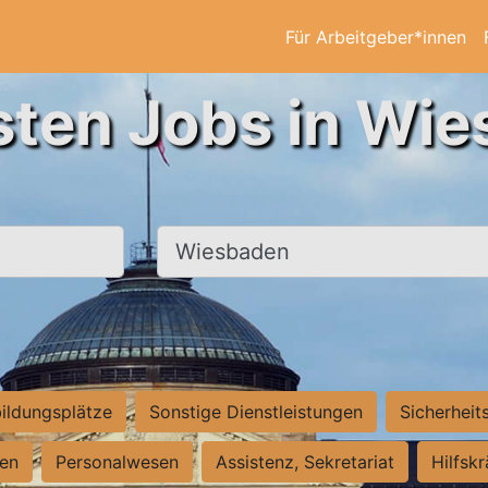
Für Arbeitgeber*innen
sten Jobs in Wi
Ort, Stadt
ildungsplätze
Sonstige Dienstleistungen
Sicherheit
ten
Personalwesen
Assistenz, Sekretariat
Hilfsk