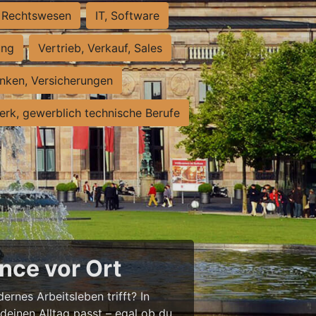
Rechtswesen
IT, Software
ung
Vertrieb, Verkauf, Sales
nken, Versicherungen
rk, gewerblich technische Berufe
nce vor Ort
ernes Arbeitsleben trifft? In
 deinen Alltag passt – egal ob du