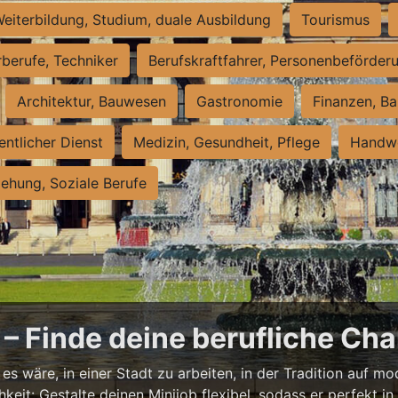
eiterbildung, Studium, duale Ausbildung
Tourismus
rberufe, Techniker
Berufskraftfahrer, Personenbeförder
Architektur, Bauwesen
Gastronomie
Finanzen, Ba
entlicher Dienst
Medizin, Gesundheit, Pflege
Handwe
iehung, Soziale Berufe
– Finde deine berufliche Cha
s wäre, in einer Stadt zu arbeiten, in der Tradition auf mod
it: Gestalte deinen Minijob flexibel, sodass er perfekt in