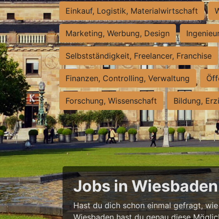
Einkauf, Logistik, Materialwirtschaft
W
Marketing, Werbung, Design
Ingenieu
Selbstständigkeit, Freelancer, Franchise
Finanzen, Controlling, Verwaltung
Öff
Forschung, Wissenschaft
Bildung, Erz
Jobs in Wiesbaden 
Hast du dich schon einmal gefragt, wie e
Wiesbaden hast du genau diese Möglichke