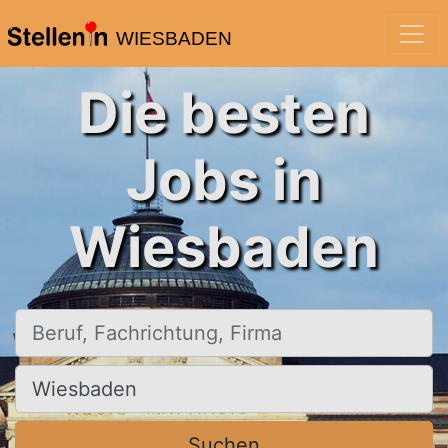
WIESBADEN
Die besten
Jobs in
Wiesbaden
Beruf, Fachrichtung, Firma
Ort, Stadt
Suchen