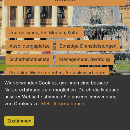
Journalismus, PR, Medien, Kultur
Ausbildungsplätze
Sonstige Dienstleistungen
Sicherheitsdienste
Management, Beratung
Praktika, Werkstudenten, Abschlussarbeiten
Wir verwenden Cookies, um Ihnen eine bessere
Personalwesen
Assistenz, Sekretariat
Nutzererfahrung zu ermöglichen. Durch die Nutzung
unserer Webseite stimmen Sie unserer Verwendung
Hilfskräfte, Aushilfs- und Nebenjobs
von Cookies zu.
Mehr Informationen
Einkauf, Logistik, Materialwirtschaft
Zustimmen
Weiterbildung, Studium, duale Ausbildung