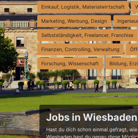
Einkauf, Logistik, Materialwirtschaft
W
Marketing, Werbung, Design
Ingenieu
Selbstständigkeit, Freelancer, Franchise
Finanzen, Controlling, Verwaltung
Öff
Forschung, Wissenschaft
Bildung, Erz
Jobs in Wiesbaden 
Hast du dich schon einmal gefragt, wie e
Wiesbaden hast du genau diese Möglichke