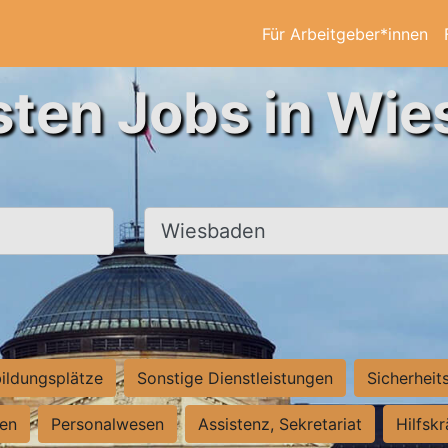
Für Arbeitgeber*innen
sten Jobs in Wi
Ort, Stadt
ildungsplätze
Sonstige Dienstleistungen
Sicherheit
ten
Personalwesen
Assistenz, Sekretariat
Hilfsk