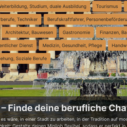
eiterbildung, Studium, duale Ausbildung
Tourismus
rberufe, Techniker
Berufskraftfahrer, Personenbeförder
Architektur, Bauwesen
Gastronomie
Finanzen, Ba
entlicher Dienst
Medizin, Gesundheit, Pflege
Handwe
iehung, Soziale Berufe
– Finde deine berufliche Cha
s wäre, in einer Stadt zu arbeiten, in der Tradition auf mod
it: Gestalte deinen Minijob flexibel, sodass er perfekt in