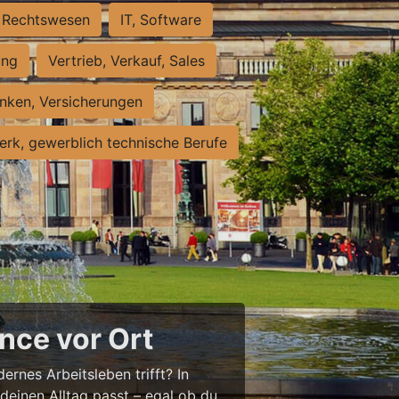
Rechtswesen
IT, Software
ung
Vertrieb, Verkauf, Sales
nken, Versicherungen
rk, gewerblich technische Berufe
nce vor Ort
ernes Arbeitsleben trifft? In
 deinen Alltag passt – egal ob du