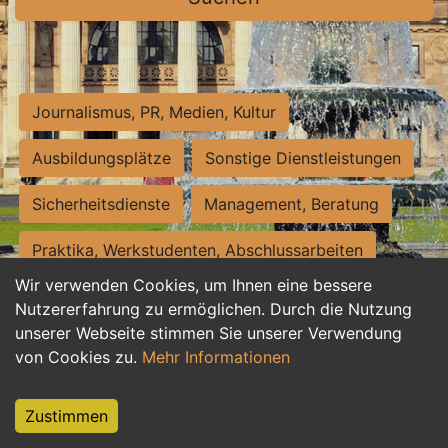
Journalismus, PR, Medien, Kultur
Ausbildungsplätze
Sonstige Dienstleistungen
Sicherheitsdienste
Management, Beratung
Praktika, Werkstudenten, Abschlussarbeiten
Wir verwenden Cookies, um Ihnen eine bessere
Personalwesen
Assistenz, Sekretariat
Nutzererfahrung zu ermöglichen. Durch die Nutzung
unserer Webseite stimmen Sie unserer Verwendung
Hilfskräfte, Aushilfs- und Nebenjobs
von Cookies zu.
Mehr Informationen
Einkauf, Logistik, Materialwirtschaft
Zustimmen
Weiterbildung, Studium, duale Ausbildung