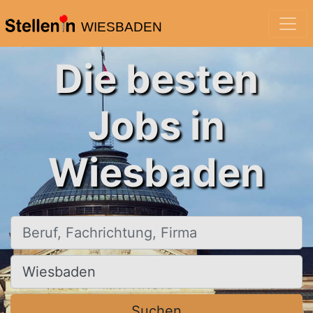
WIESBADEN
Die besten
Jobs in
Wiesbaden
Beruf, Fachrichtung, Firma
Ort, Stadt
Suchen