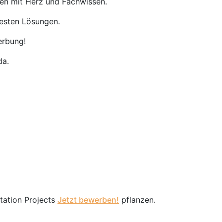
nen mit Herz und Fachwissen.
besten Lösungen.
erbung!
da.
station Projects
Jetzt bewerben!
pflanzen.