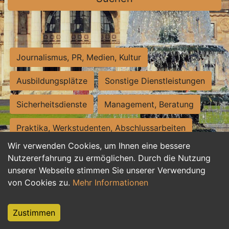
Journalismus, PR, Medien, Kultur
Ausbildungsplätze
Sonstige Dienstleistungen
Sicherheitsdienste
Management, Beratung
Praktika, Werkstudenten, Abschlussarbeiten
Wir verwenden Cookies, um Ihnen eine bessere
Personalwesen
Assistenz, Sekretariat
Nutzererfahrung zu ermöglichen. Durch die Nutzung
unserer Webseite stimmen Sie unserer Verwendung
Hilfskräfte, Aushilfs- und Nebenjobs
von Cookies zu.
Mehr Informationen
Einkauf, Logistik, Materialwirtschaft
Zustimmen
Weiterbildung, Studium, duale Ausbildung