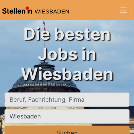
WIESBADEN
Die besten
Jobs in
Wiesbaden
Beruf, Fachrichtung, Firma
Ort, Stadt
Suchen