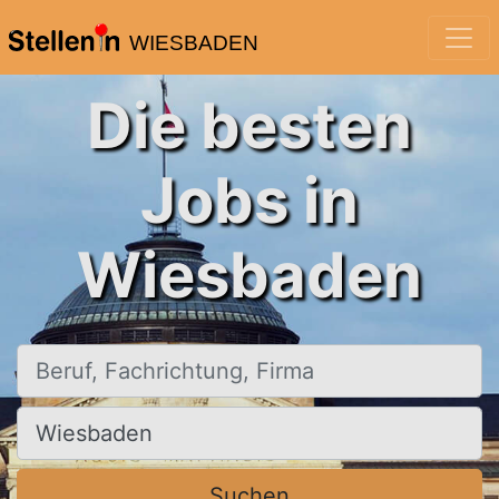
WIESBADEN
Die besten
Jobs in
Wiesbaden
Beruf, Fachrichtung, Firma
Ort, Stadt
Suchen