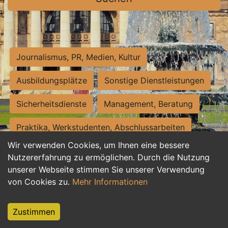
Journalismus, PR, Medien, Kultur
Ausbildungsplätze
Sonstige Dienstleistungen
Sicherheitsdienste
Management, Beratung
Praktika, Werkstudenten, Abschlussarbeiten
Wir verwenden Cookies, um Ihnen eine bessere
Personalwesen
Assistenz, Sekretariat
Nutzererfahrung zu ermöglichen. Durch die Nutzung
unserer Webseite stimmen Sie unserer Verwendung
Hilfskräfte, Aushilfs- und Nebenjobs
von Cookies zu.
Mehr Informationen
Einkauf, Logistik, Materialwirtschaft
Zustimmen
Weiterbildung, Studium, duale Ausbildung