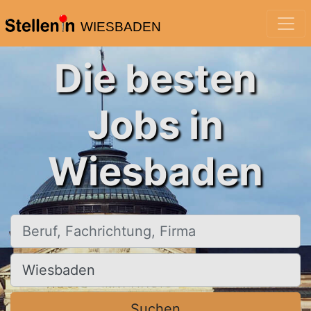
WIESBADEN
Die besten
Jobs in
Wiesbaden
Beruf, Fachrichtung, Firma
Ort, Stadt
Suchen