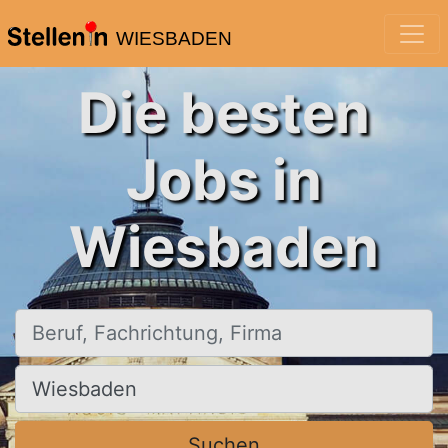
WIESBADEN
Die besten
Jobs in
Wiesbaden
Beruf, Fachrichtung, Firma
Ort, Stadt
Suchen