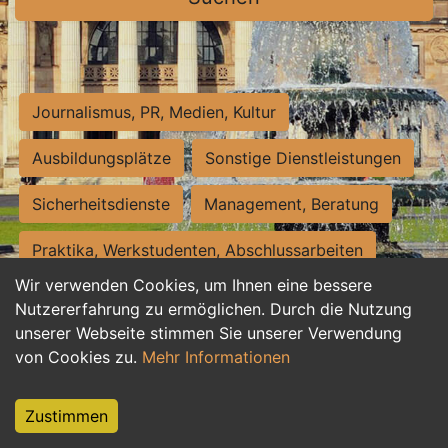
Journalismus, PR, Medien, Kultur
Ausbildungsplätze
Sonstige Dienstleistungen
Sicherheitsdienste
Management, Beratung
Praktika, Werkstudenten, Abschlussarbeiten
Wir verwenden Cookies, um Ihnen eine bessere
Personalwesen
Assistenz, Sekretariat
Nutzererfahrung zu ermöglichen. Durch die Nutzung
unserer Webseite stimmen Sie unserer Verwendung
Hilfskräfte, Aushilfs- und Nebenjobs
von Cookies zu.
Mehr Informationen
Einkauf, Logistik, Materialwirtschaft
Zustimmen
Weiterbildung, Studium, duale Ausbildung