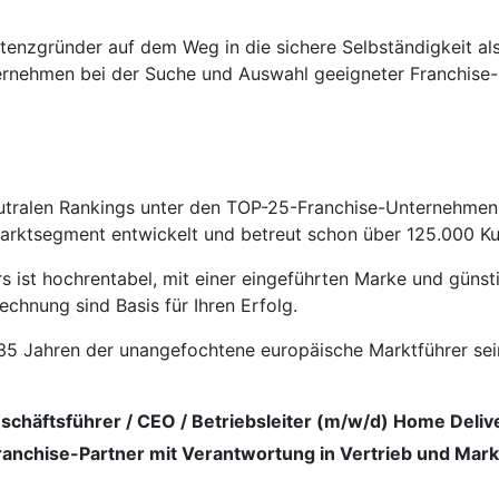
istenzgründer auf dem Weg in die sichere Selbständigkeit a
ternehmen bei der Suche und Auswahl geeigneter Franchise-
utralen Rankings unter den TOP-25-Franchise-Unter­nehmen 
arkt­segment entwickelt und betreut schon über 125.000 Ku
 ist hochrentabel, mit einer eingeführten Marke und günst
echnung sind Basis für Ihren Erfolg.
it 35 Jahren der unangefochtene europäische Marktführer s
schäftsführer / CEO / Betriebsleiter (m/w/d) Home Deliv
Franchise-Partner mit Verantwortung in Vertrieb und Mark