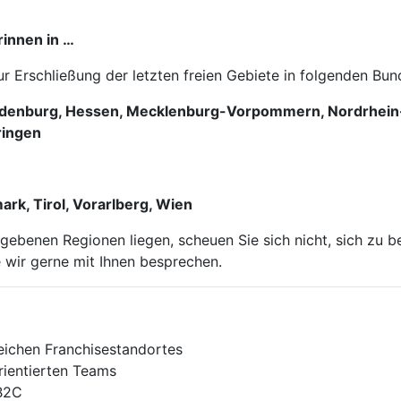
rinnen in …
Erschließung der letzten freien Gebiete in folgenden Bun
ndenburg, Hessen, Mecklenburg-Vorpommern, Nordrhein-W
ringen
ark, Tirol, Vorarlberg, Wien
gebenen Regionen liegen, scheuen Sie sich nicht, sich zu 
 wir gerne mit Ihnen besprechen.
chen Franchise­stand­ortes
ien­tier­ten Teams
 B2C