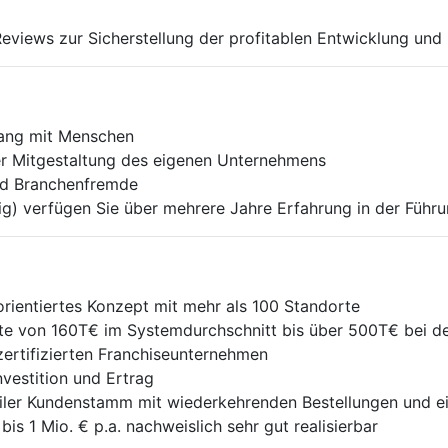
views zur Sicher­stellung der profitablen Entwicklung und
gang mit Menschen
r Mitgestaltung des eigenen Unternehmens
und Branchenfremde
ig) verfügen Sie über mehrere Jahre Erfahrung in der Führ
rientiertes Konzept mit mehr als 100 Standorte
te von 160T€ im Systemdurchschnitt bis über 500T€ bei 
ertifizierten Franchise­unter­nehmen
vestition und Ertrag
iler Kundenstamm mit wiederkehrenden Bestellungen und e
 1 Mio. € p.a. nach­weis­lich sehr gut realisierbar