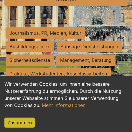
Journalismus, PR, Medien, Kultur
Ausbildungsplätze
Sonstige Dienstleistungen
Sicherheitsdienste
Management, Beratung
Praktika, Werkstudenten, Abschlussarbeiten
Wir verwenden Cookies, um Ihnen eine bessere
Personalwesen
Assistenz, Sekretariat
Nutzererfahrung zu ermöglichen. Durch die Nutzung
unserer Webseite stimmen Sie unserer Verwendung
Hilfskräfte, Aushilfs- und Nebenjobs
von Cookies zu.
Mehr Informationen
Einkauf, Logistik, Materialwirtschaft
Zustimmen
Weiterbildung, Studium, duale Ausbildung