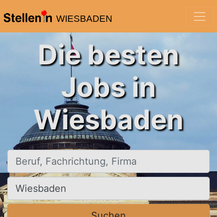
WIESBADEN
Die besten
Jobs in
Wiesbaden
Beruf, Fachrichtung, Firma
Ort, Stadt
Suchen