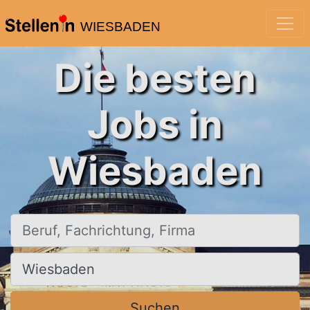
WIESBADEN
Die besten
Jobs in
Wiesbaden
Beruf, Fachrichtung, Firma
Ort, Stadt
Suchen