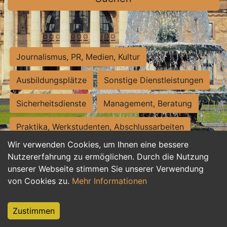
Journalismus, PR, Medien, Kultur
Ausbildungsplätze
Sonstige Dienstleistungen
Sicherheitsdienste
Management, Beratung
Praktika, Werkstudenten, Abschlussarbeiten
Wir verwenden Cookies, um Ihnen eine bessere
Personalwesen
Assistenz, Sekretariat
Nutzererfahrung zu ermöglichen. Durch die Nutzung
unserer Webseite stimmen Sie unserer Verwendung
Hilfskräfte, Aushilfs- und Nebenjobs
von Cookies zu.
Mehr Informationen
Einkauf, Logistik, Materialwirtschaft
Zustimmen
Weiterbildung, Studium, duale Ausbildung