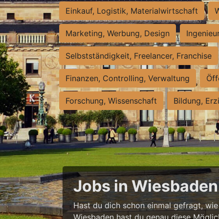
Einkauf, Logistik, Materialwirtschaft
W
Marketing, Werbung, Design
Ingenieu
Selbstständigkeit, Freelancer, Franchise
Finanzen, Controlling, Verwaltung
Öff
Forschung, Wissenschaft
Bildung, Erz
Jobs in Wiesbaden 
Hast du dich schon einmal gefragt, wie e
Wiesbaden hast du genau diese Möglichke