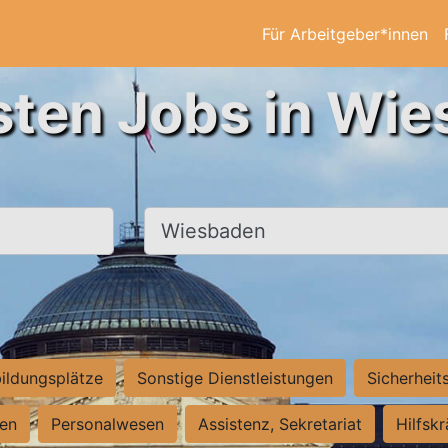
Für Arbeitgeber*innen
sten Jobs in Wi
Ort, Stadt
ildungsplätze
Sonstige Dienstleistungen
Sicherheit
ten
Personalwesen
Assistenz, Sekretariat
Hilfsk