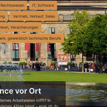
Rechtswesen
IT, Software
ung
Vertrieb, Verkauf, Sales
nken, Versicherungen
rk, gewerblich technische Berufe
nce vor Ort
ernes Arbeitsleben trifft? In
 deinen Alltag passt – egal ob du