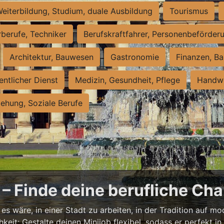
eiterbildung, Studium, duale Ausbildung
Tourismus
rberufe, Techniker
Berufskraftfahrer, Personenbeförder
Architektur, Bauwesen
Gastronomie
Finanzen, Ba
entlicher Dienst
Medizin, Gesundheit, Pflege
Handwe
iehung, Soziale Berufe
– Finde deine berufliche Cha
s wäre, in einer Stadt zu arbeiten, in der Tradition auf mod
it: Gestalte deinen Minijob flexibel, sodass er perfekt in