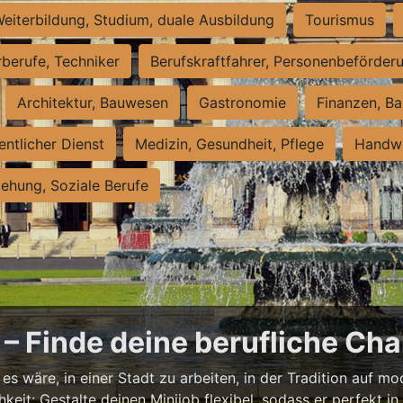
eiterbildung, Studium, duale Ausbildung
Tourismus
rberufe, Techniker
Berufskraftfahrer, Personenbeförder
Architektur, Bauwesen
Gastronomie
Finanzen, Ba
entlicher Dienst
Medizin, Gesundheit, Pflege
Handwe
iehung, Soziale Berufe
– Finde deine berufliche Cha
s wäre, in einer Stadt zu arbeiten, in der Tradition auf mod
it: Gestalte deinen Minijob flexibel, sodass er perfekt in