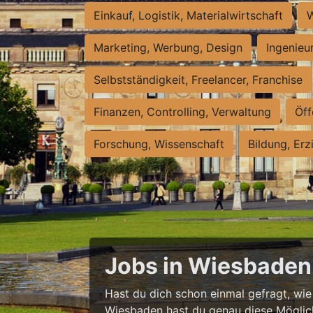
Einkauf, Logistik, Materialwirtschaft
W
Marketing, Werbung, Design
Ingenieu
Selbstständigkeit, Freelancer, Franchise
Finanzen, Controlling, Verwaltung
Öff
Forschung, Wissenschaft
Bildung, Erz
Jobs in Wiesbaden 
Hast du dich schon einmal gefragt, wie e
Wiesbaden hast du genau diese Möglichke