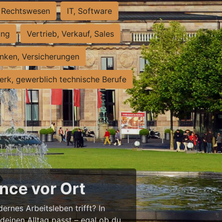
Rechtswesen
IT, Software
ung
Vertrieb, Verkauf, Sales
nken, Versicherungen
rk, gewerblich technische Berufe
nce vor Ort
ernes Arbeitsleben trifft? In
 deinen Alltag passt – egal ob du