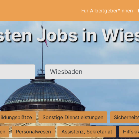
Für Arbeitgeber*innen
sten Jobs in Wi
Ort, Stadt
ildungsplätze
Sonstige Dienstleistungen
Sicherheit
ten
Personalwesen
Assistenz, Sekretariat
Hilfsk