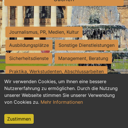
Journalismus, PR, Medien, Kultur
Ausbildungsplätze
Sonstige Dienstleistungen
Sicherheitsdienste
Management, Beratung
Praktika, Werkstudenten, Abschlussarbeiten
Wir verwenden Cookies, um Ihnen eine bessere
Personalwesen
Assistenz, Sekretariat
Nutzererfahrung zu ermöglichen. Durch die Nutzung
unserer Webseite stimmen Sie unserer Verwendung
Hilfskräfte, Aushilfs- und Nebenjobs
von Cookies zu.
Mehr Informationen
Einkauf, Logistik, Materialwirtschaft
Zustimmen
Weiterbildung, Studium, duale Ausbildung