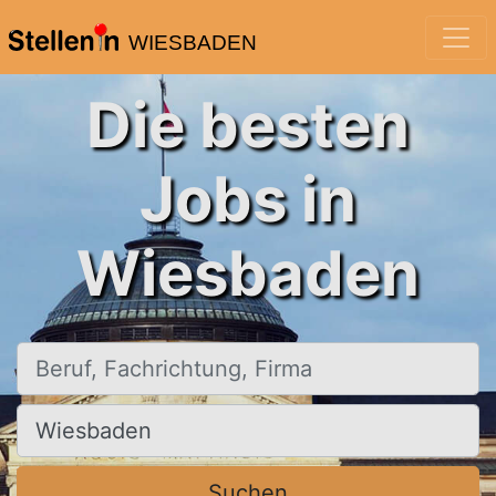
WIESBADEN
Die besten
Jobs in
Wiesbaden
Beruf, Fachrichtung, Firma
Ort, Stadt
Suchen