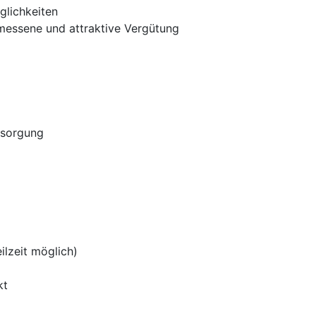
glichkeiten
messene und attraktive Vergütung
rsorgung
eilzeit möglich)
kt