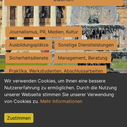
Journalismus, PR, Medien, Kultur
Ausbildungsplätze
Sonstige Dienstleistungen
Sicherheitsdienste
Management, Beratung
Praktika, Werkstudenten, Abschlussarbeiten
Wir verwenden Cookies, um Ihnen eine bessere
Personalwesen
Assistenz, Sekretariat
Nutzererfahrung zu ermöglichen. Durch die Nutzung
unserer Webseite stimmen Sie unserer Verwendung
Hilfskräfte, Aushilfs- und Nebenjobs
von Cookies zu.
Mehr Informationen
Einkauf, Logistik, Materialwirtschaft
Zustimmen
Weiterbildung, Studium, duale Ausbildung