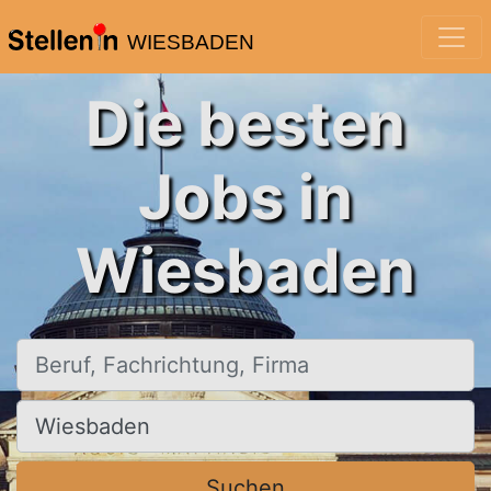
WIESBADEN
Die besten
Jobs in
Wiesbaden
Beruf, Fachrichtung, Firma
Ort, Stadt
Suchen