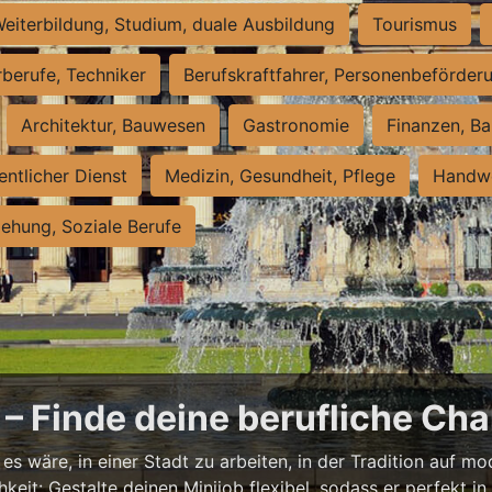
eiterbildung, Studium, duale Ausbildung
Tourismus
rberufe, Techniker
Berufskraftfahrer, Personenbeförder
Architektur, Bauwesen
Gastronomie
Finanzen, Ba
entlicher Dienst
Medizin, Gesundheit, Pflege
Handwe
iehung, Soziale Berufe
– Finde deine berufliche Cha
s wäre, in einer Stadt zu arbeiten, in der Tradition auf mod
it: Gestalte deinen Minijob flexibel, sodass er perfekt in