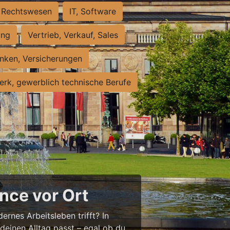
Rechtswesen
IT, Software
ung
Vertrieb, Verkauf, Sales
nken, Versicherungen
rk, gewerblich technische Berufe
nce vor Ort
ernes Arbeitsleben trifft? In
 deinen Alltag passt – egal ob du