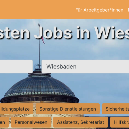
Für Arbeitgeber*innen
sten Jobs in Wi
Ort, Stadt
ildungsplätze
Sonstige Dienstleistungen
Sicherheit
ten
Personalwesen
Assistenz, Sekretariat
Hilfsk