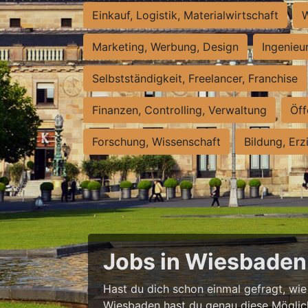
Einkauf, Logistik, Materialwirtschaft
W
Marketing, Werbung, Design
Ingenieu
Selbstständigkeit, Freelancer, Franchise
Finanzen, Controlling, Verwaltung
Öff
Forschung, Wissenschaft
Bildung, Erz
Jobs in Wiesbaden 
Hast du dich schon einmal gefragt, wie e
Wiesbaden hast du genau diese Möglichke