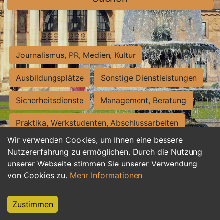
Journalismus, PR, Medien, Kultur
Ausbildungsplätze
Sonstige Dienstleistungen
Sicherheitsdienste
Management, Beratung
Praktika, Werkstudenten, Abschlussarbeiten
Wir verwenden Cookies, um Ihnen eine bessere
Personalwesen
Assistenz, Sekretariat
Nutzererfahrung zu ermöglichen. Durch die Nutzung
unserer Webseite stimmen Sie unserer Verwendung
Hilfskräfte, Aushilfs- und Nebenjobs
von Cookies zu.
Mehr Informationen
Einkauf, Logistik, Materialwirtschaft
Zustimmen
Weiterbildung, Studium, duale Ausbildung