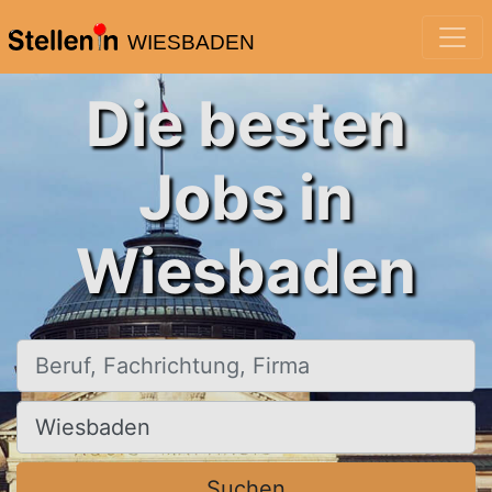
WIESBADEN
Die besten
Jobs in
Wiesbaden
Beruf, Fachrichtung, Firma
Ort, Stadt
Suchen