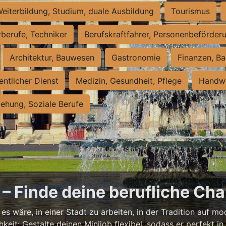
eiterbildung, Studium, duale Ausbildung
Tourismus
rberufe, Techniker
Berufskraftfahrer, Personenbeförder
Architektur, Bauwesen
Gastronomie
Finanzen, Ba
entlicher Dienst
Medizin, Gesundheit, Pflege
Handwe
iehung, Soziale Berufe
– Finde deine berufliche Cha
s wäre, in einer Stadt zu arbeiten, in der Tradition auf mod
it: Gestalte deinen Minijob flexibel, sodass er perfekt in