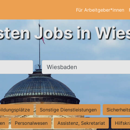
Für Arbeitgeber*innen
sten Jobs in Wi
Ort, Stadt
ildungsplätze
Sonstige Dienstleistungen
Sicherheit
ten
Personalwesen
Assistenz, Sekretariat
Hilfsk