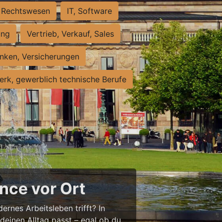
Rechtswesen
IT, Software
ung
Vertrieb, Verkauf, Sales
nken, Versicherungen
rk, gewerblich technische Berufe
nce vor Ort
ernes Arbeitsleben trifft? In
 deinen Alltag passt – egal ob du