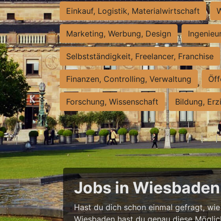
Einkauf, Logistik, Materialwirtschaft
W
Marketing, Werbung, Design
Ingenieu
Selbstständigkeit, Freelancer, Franchise
Finanzen, Controlling, Verwaltung
Öff
Forschung, Wissenschaft
Bildung, Erz
Jobs in Wiesbaden 
Hast du dich schon einmal gefragt, wie e
Wiesbaden hast du genau diese Möglichke