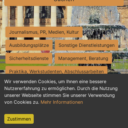
Journalismus, PR, Medien, Kultur
Ausbildungsplätze
Sonstige Dienstleistungen
Sicherheitsdienste
Management, Beratung
Praktika, Werkstudenten, Abschlussarbeiten
Wir verwenden Cookies, um Ihnen eine bessere
Personalwesen
Assistenz, Sekretariat
Nutzererfahrung zu ermöglichen. Durch die Nutzung
unserer Webseite stimmen Sie unserer Verwendung
Hilfskräfte, Aushilfs- und Nebenjobs
von Cookies zu.
Mehr Informationen
Einkauf, Logistik, Materialwirtschaft
Zustimmen
Weiterbildung, Studium, duale Ausbildung