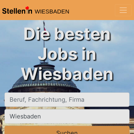
WIESBADEN
Die besten
Jobs in
Wiesbaden
Beruf, Fachrichtung, Firma
Ort, Stadt
Suchen