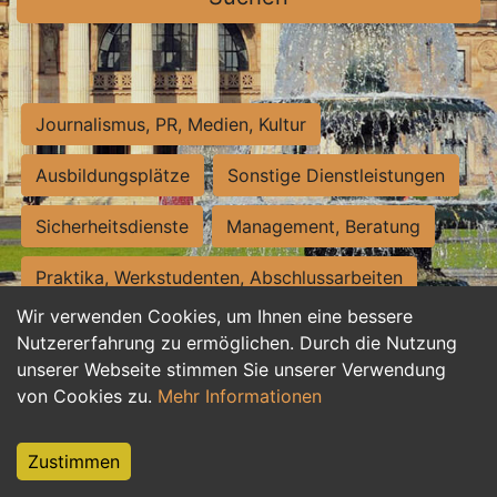
Journalismus, PR, Medien, Kultur
Ausbildungsplätze
Sonstige Dienstleistungen
Sicherheitsdienste
Management, Beratung
Praktika, Werkstudenten, Abschlussarbeiten
Wir verwenden Cookies, um Ihnen eine bessere
Personalwesen
Assistenz, Sekretariat
Nutzererfahrung zu ermöglichen. Durch die Nutzung
unserer Webseite stimmen Sie unserer Verwendung
Hilfskräfte, Aushilfs- und Nebenjobs
von Cookies zu.
Mehr Informationen
Einkauf, Logistik, Materialwirtschaft
Zustimmen
Weiterbildung, Studium, duale Ausbildung