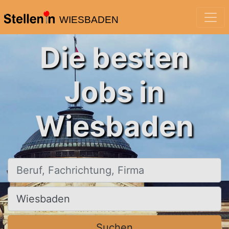
WIESBADEN
Die besten
Jobs in
Wiesbaden
Beruf, Fachrichtung, Firma
Ort, Stadt
Suchen