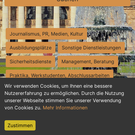
Journalismus, PR, Medien, Kultur
Ausbildungsplätze
Sonstige Dienstleistungen
Sicherheitsdienste
Management, Beratung
Praktika, Werkstudenten, Abschlussarbeiten
Wir verwenden Cookies, um Ihnen eine bessere
Personalwesen
Assistenz, Sekretariat
Nutzererfahrung zu ermöglichen. Durch die Nutzung
unserer Webseite stimmen Sie unserer Verwendung
Hilfskräfte, Aushilfs- und Nebenjobs
von Cookies zu.
Mehr Informationen
Einkauf, Logistik, Materialwirtschaft
Zustimmen
Weiterbildung, Studium, duale Ausbildung