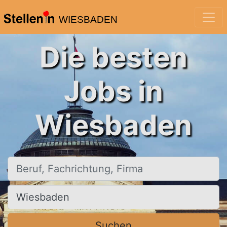
WIESBADEN
Die besten
Jobs in
Wiesbaden
Beruf, Fachrichtung, Firma
Ort, Stadt
Suchen