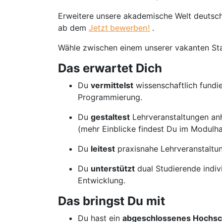
Erweitere unsere akademische Welt deutsc
ab dem
Jetzt bewerben!
.
Wähle zwischen einem unserer vakanten St
Das erwartet Dich
Du
vermittelst
wissenschaftlich fundi
Programmierung.
Du
gestaltest
Lehrveranstaltungen anh
(mehr Einblicke findest Du im Modulh
Du
leitest
praxisnahe Lehrveranstaltu
Du
unterstützt
dual Studierende indivi
Entwicklung.
Das bringst Du mit
Du hast ein
abgeschlossenes Hochsc