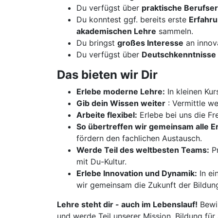
Du verfügst über
praktische Berufse
Du konntest ggf. bereits erste
Erfahr
akademischen Lehre
sammeln.
Du bringst
großes Interesse
an innov
Du verfügst über
Deutschkenntnisse 
Das bieten wir Dir
Erlebe moderne Lehre:
In kleinen Kur
Gib dein Wissen weiter
: Vermittle w
Arbeite flexibel:
Erlebe bei uns die Fre
So übertreffen wir gemeinsam alle 
fördern den fachlichen Austausch.
Werde Teil des weltbesten Teams:
Pr
mit Du-Kultur.
Erlebe Innovation und Dynamik:
In ei
wir gemeinsam die Zukunft der Bildun
Lehre steht dir - auch im Lebenslauf!
Bewir
und werde Teil unserer Mission, Bildung für