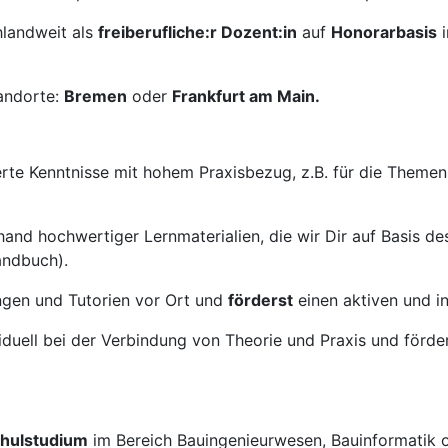
hlandweit als
freiberufliche:r Dozent:in
auf
Honorarbasis
andorte:
Bremen
oder
Frankfurt am Main.
erte Kenntnisse mit hohem Praxisbezug, z.B. für die Themen
and hochwertiger Lernmaterialien, die wir Dir auf Basis d
andbuch).
ngen und Tutorien vor Ort und
förderst
einen aktiven und i
duell bei der Verbindung von Theorie und Praxis und förder
hulstudium
im Bereich Bauingenieurwesen, Bauinformatik o