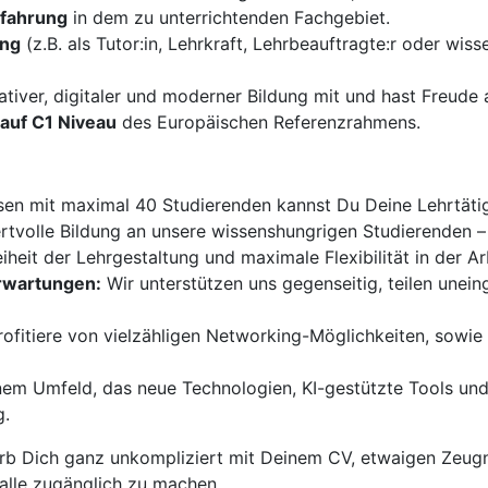
rfahrung
in dem zu unterrichtenden Fachgebiet.
ung
(z.B. als Tutor:in, Lehrkraft, Lehrbeauftragte:r oder wiss
ativer, digitaler und moderner Bildung mit und hast Freud
auf C1 Niveau
des Europäischen Referenzrahmens.
sen mit maximal 40 Studierenden kannst Du Deine Lehrtätigk
ertvolle Bildung an unsere wissenshungrigen Studierenden –
iheit der Lehrgestaltung und maximale Flexibilität in der Ar
Erwartungen:
Wir unterstützen uns gegenseitig, teilen unei
ofitiere von vielzähligen Networking-Möglichkeiten, sowi
nem Umfeld, das neue Technologien, KI-gestützte Tools und
g.
b Dich ganz unkompliziert mit Deinem CV, etwaigen Zeugn
 alle zugänglich zu machen.