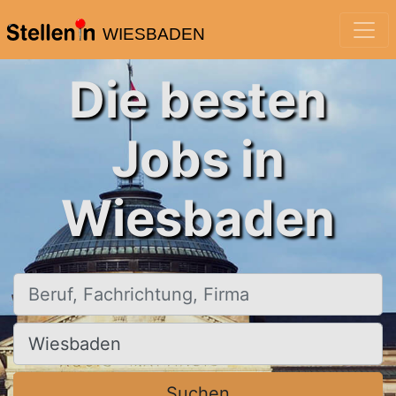
WIESBADEN
Die besten
Jobs in
Wiesbaden
Beruf, Fachrichtung, Firma
Ort, Stadt
Suchen