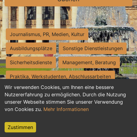
Journalismus, PR, Medien, Kultur
Ausbildungsplätze
Sonstige Dienstleistungen
Sicherheitsdienste
Management, Beratung
Praktika, Werkstudenten, Abschlussarbeiten
Wir verwenden Cookies, um Ihnen eine bessere
Personalwesen
Assistenz, Sekretariat
Nutzererfahrung zu ermöglichen. Durch die Nutzung
unserer Webseite stimmen Sie unserer Verwendung
Hilfskräfte, Aushilfs- und Nebenjobs
von Cookies zu.
Mehr Informationen
Einkauf, Logistik, Materialwirtschaft
Zustimmen
Weiterbildung, Studium, duale Ausbildung