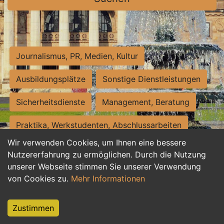
Journalismus, PR, Medien, Kultur
Ausbildungsplätze
Sonstige Dienstleistungen
Sicherheitsdienste
Management, Beratung
Praktika, Werkstudenten, Abschlussarbeiten
Wir verwenden Cookies, um Ihnen eine bessere
Personalwesen
Assistenz, Sekretariat
Nutzererfahrung zu ermöglichen. Durch die Nutzung
unserer Webseite stimmen Sie unserer Verwendung
Hilfskräfte, Aushilfs- und Nebenjobs
von Cookies zu.
Mehr Informationen
Einkauf, Logistik, Materialwirtschaft
Zustimmen
Weiterbildung, Studium, duale Ausbildung