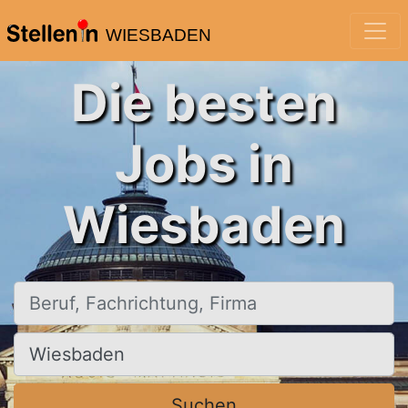
WIESBADEN
Die besten
Jobs in
Wiesbaden
Beruf, Fachrichtung, Firma
Ort, Stadt
Suchen