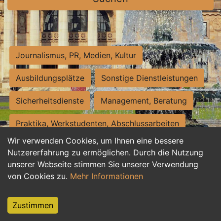
Journalismus, PR, Medien, Kultur
Ausbildungsplätze
Sonstige Dienstleistungen
Sicherheitsdienste
Management, Beratung
Praktika, Werkstudenten, Abschlussarbeiten
Wir verwenden Cookies, um Ihnen eine bessere
Personalwesen
Assistenz, Sekretariat
Nutzererfahrung zu ermöglichen. Durch die Nutzung
unserer Webseite stimmen Sie unserer Verwendung
Hilfskräfte, Aushilfs- und Nebenjobs
von Cookies zu.
Mehr Informationen
Einkauf, Logistik, Materialwirtschaft
Zustimmen
Weiterbildung, Studium, duale Ausbildung