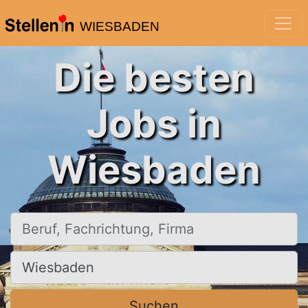
WIESBADEN
Die besten
Jobs in
Wiesbaden
Beruf, Fachrichtung, Firma
Ort, Stadt
Suchen