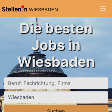
WIESBADEN
Die besten
Jobs in
Wiesbaden
Beruf, Fachrichtung, Firma
Ort, Stadt
Suchen