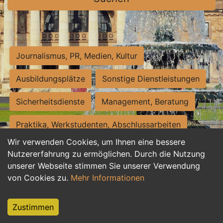
Journalismus, PR, Medien, Kultur
Ausbildungsplätze
Sonstige Dienstleistungen
Sicherheitsdienste
Management, Beratung
Praktika, Werkstudenten, Abschlussarbeiten
Wir verwenden Cookies, um Ihnen eine bessere
Personalwesen
Assistenz, Sekretariat
Nutzererfahrung zu ermöglichen. Durch die Nutzung
unserer Webseite stimmen Sie unserer Verwendung
Hilfskräfte, Aushilfs- und Nebenjobs
von Cookies zu.
Mehr Informationen
Einkauf, Logistik, Materialwirtschaft
Zustimmen
Weiterbildung, Studium, duale Ausbildung