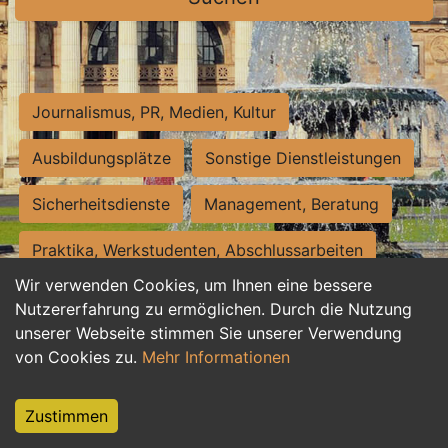
Journalismus, PR, Medien, Kultur
Ausbildungsplätze
Sonstige Dienstleistungen
Sicherheitsdienste
Management, Beratung
Praktika, Werkstudenten, Abschlussarbeiten
Wir verwenden Cookies, um Ihnen eine bessere
Personalwesen
Assistenz, Sekretariat
Nutzererfahrung zu ermöglichen. Durch die Nutzung
unserer Webseite stimmen Sie unserer Verwendung
Hilfskräfte, Aushilfs- und Nebenjobs
von Cookies zu.
Mehr Informationen
Einkauf, Logistik, Materialwirtschaft
Zustimmen
Weiterbildung, Studium, duale Ausbildung