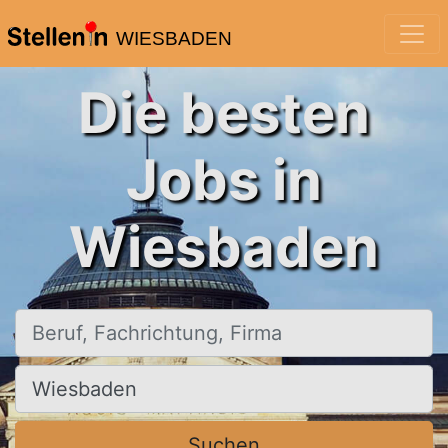
WIESBADEN
Die besten
Jobs in
Wiesbaden
Beruf, Fachrichtung, Firma
Ort, Stadt
Suchen