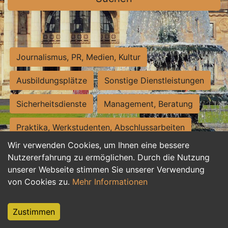
Journalismus, PR, Medien, Kultur
Ausbildungsplätze
Sonstige Dienstleistungen
Sicherheitsdienste
Management, Beratung
Praktika, Werkstudenten, Abschlussarbeiten
Wir verwenden Cookies, um Ihnen eine bessere
Personalwesen
Assistenz, Sekretariat
Nutzererfahrung zu ermöglichen. Durch die Nutzung
unserer Webseite stimmen Sie unserer Verwendung
Hilfskräfte, Aushilfs- und Nebenjobs
von Cookies zu.
Mehr Informationen
Einkauf, Logistik, Materialwirtschaft
Zustimmen
Weiterbildung, Studium, duale Ausbildung