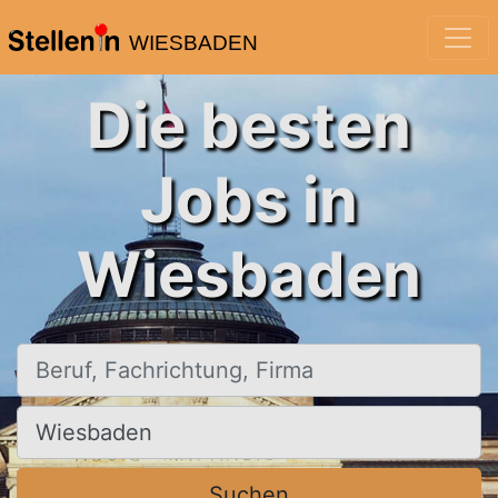
WIESBADEN
Die besten
Jobs in
Wiesbaden
Beruf, Fachrichtung, Firma
Ort, Stadt
Suchen