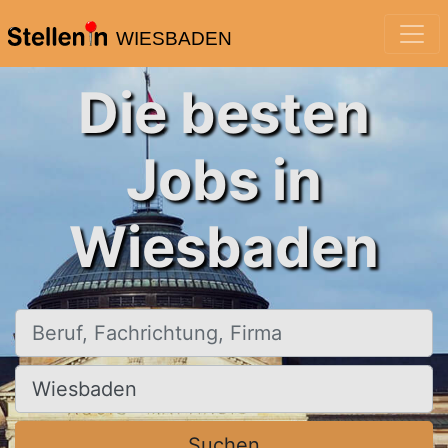
WIESBADEN
Die besten
Jobs in
Wiesbaden
Beruf, Fachrichtung, Firma
Ort, Stadt
Suchen