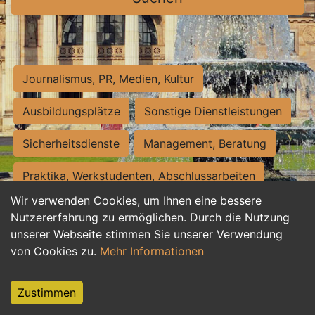
Journalismus, PR, Medien, Kultur
Ausbildungsplätze
Sonstige Dienstleistungen
Sicherheitsdienste
Management, Beratung
Praktika, Werkstudenten, Abschlussarbeiten
Wir verwenden Cookies, um Ihnen eine bessere
Personalwesen
Assistenz, Sekretariat
Nutzererfahrung zu ermöglichen. Durch die Nutzung
unserer Webseite stimmen Sie unserer Verwendung
Hilfskräfte, Aushilfs- und Nebenjobs
von Cookies zu.
Mehr Informationen
Einkauf, Logistik, Materialwirtschaft
Zustimmen
Weiterbildung, Studium, duale Ausbildung