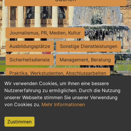
Journalismus, PR, Medien, Kultur
Ausbildungsplätze
Sonstige Dienstleistungen
Sicherheitsdienste
Management, Beratung
Praktika, Werkstudenten, Abschlussarbeiten
Wir verwenden Cookies, um Ihnen eine bessere
Personalwesen
Assistenz, Sekretariat
Nutzererfahrung zu ermöglichen. Durch die Nutzung
unserer Webseite stimmen Sie unserer Verwendung
Hilfskräfte, Aushilfs- und Nebenjobs
von Cookies zu.
Mehr Informationen
Einkauf, Logistik, Materialwirtschaft
Zustimmen
Weiterbildung, Studium, duale Ausbildung