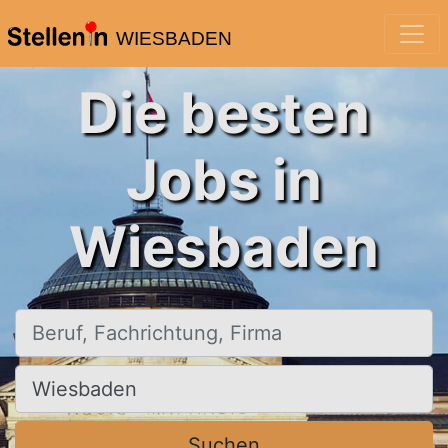
WIESBADEN
Die besten
Jobs in
Wiesbaden
Beruf, Fachrichtung, Firma
Ort, Stadt
Suchen