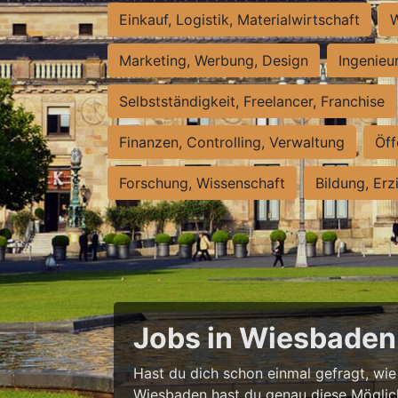
Einkauf, Logistik, Materialwirtschaft
W
Marketing, Werbung, Design
Ingenieu
Selbstständigkeit, Freelancer, Franchise
Finanzen, Controlling, Verwaltung
Öff
Forschung, Wissenschaft
Bildung, Erz
Jobs in Wiesbaden 
Hast du dich schon einmal gefragt, wie e
Wiesbaden hast du genau diese Möglichke