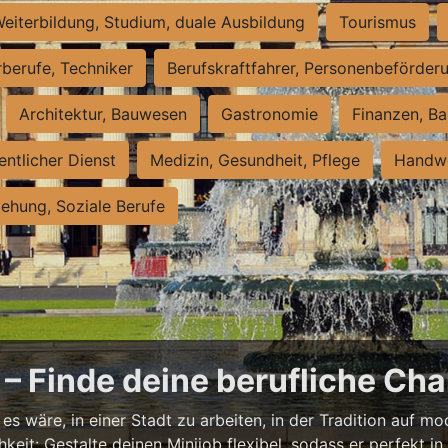
eiterbildung, Studium, duale Ausbildung
Tourismus
rberufe, Techniker
Berufskraftfahrer, Personenbeförder
Architektur, Bauwesen
Gastronomie
Finanzen, Ba
entlicher Dienst
Medizin, Gesundheit, Pflege
Handwe
iehung, Soziale Berufe
– Finde deine berufliche Cha
s wäre, in einer Stadt zu arbeiten, in der Tradition auf mod
it: Gestalte deinen Minijob flexibel, sodass er perfekt in