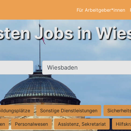
Für Arbeitgeber*innen
sten Jobs in Wi
Ort, Stadt
ildungsplätze
Sonstige Dienstleistungen
Sicherheit
ten
Personalwesen
Assistenz, Sekretariat
Hilfsk