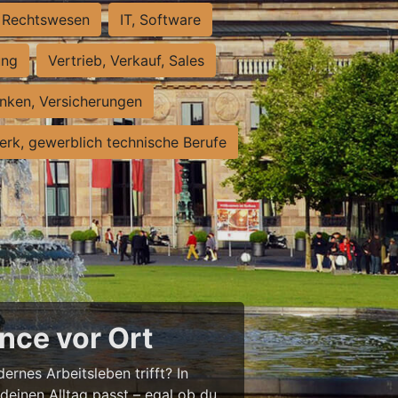
Rechtswesen
IT, Software
ung
Vertrieb, Verkauf, Sales
nken, Versicherungen
rk, gewerblich technische Berufe
nce vor Ort
ernes Arbeitsleben trifft? In
 deinen Alltag passt – egal ob du